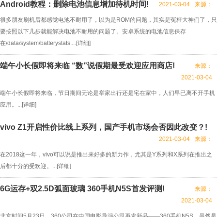
Android教程：删除电池信息增加待机时间!
2021-03-04
来源：
很多朋友刷机后都感觉电池不耐用了，以为是ROM的问题，其实是冤枉大神们了，只
要按照以下几步就能解决电池不耐用的问题了。安卓系统的电池信息保存
在/data/system/batterystats....[
详细
]
端午小长假即将来临 “数”说假期最受欢迎应用商店!
来源：
2021-03-04
端午小长假即将来临，节日期间无论是举家出行还是宅在家中，人们早已离不开手机
应用。...[
详细
]
vivo Z1开启性价比线上系列，国产手机市场会否因此改变？!
2021-03-04
来源：
在2018这一年，vivo可以说是推出来好多的新力作，尤其是Y系列和X系列在推出之
后都十分的受欢迎。...[
详细
]
6G运存+双2.5D弧面玻璃 360手机N5S首发评测!
来源：
2021-03-04
北京时间5月23日，360公司在中国电影导演公司再发新品——360手机N5S。虽然是