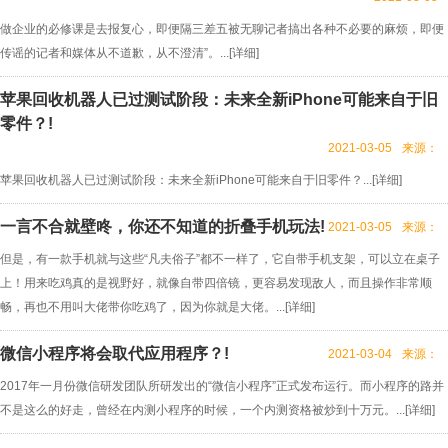
做企业的必修课是去报复心，即便隔三差五被无聊记者搞出各种不必要的麻烦，即便
传谣的记者和媒体从不道歉，从不澄清”。...[
详细
]
苹果回收机器人已过测试阶段：未来全新iPhone可能来自于旧
零件？!
2021-03-05
来源：
苹果回收机器人已过测试阶段：未来全新iPhone可能来自于旧零件？...[
详细
]
一言不合就壁咚，你还不知道的折叠手机玩法!
2021-03-05
来源：
但是，有一款手机就与这些“凡夫俗子”都不一样了，它自带手机支架，可以立在桌子
上！用来吃鸡真的是视野好，就像自带四倍镜，更容易发现敌人，而且操作非常顺
畅，再也不用叫大佬带你吃鸡了，因为你就是大佬。...[
详细
]
微信小程序将会取代应用程序？!
2021-03-04
来源：
2017年一月份微信研发团队所研发出的“微信小程序”正式发布运行。而小程序的路并
不是这么的好走，曾经在内测小程序的时候，一个内测资格被炒到十万元。...[
详细
]