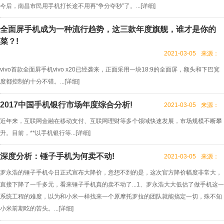
今后，南昌市民用手机打长途不用再“争分夺秒”了。...[
详细
]
全面屏手机成为一种流行趋势，这三款年度旗舰，谁才是你的
菜？!
2021-03-05
来源：
vivo首款全面屏手机vivo x20已经袭来，正面采用一块18:9的全面屏，额头和下巴宽
度都控制的十分不错。...[
详细
]
2017中国手机银行市场年度综合分析!
2021-03-05
来源：
近年来，互联网金融在移动支付、互联网理财等多个领域快速发展，市场规模不断攀
升。目前，**以手机银行等...[
详细
]
深度分析：锤子手机为何卖不动!
2021-03-05
来源：
罗永浩的锤子手机今日正式宣布大降价，意想不到的是，这次官方降价幅度非常大，
直接下降了一千多元，看来锤子手机真的卖不动了...1、罗永浩大大低估了做手机这一
系统工程的难度，以为和小米一样找来一个原摩托罗拉的团队就能搞定一切，殊不知
小米前期吃的苦头。...[
详细
]