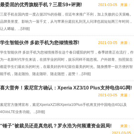
最委屈的优秀旗舰手机？三星S9+评测!
2021-03-05
来源：
三星手机在国内曾一度占据20%的份额，但近年来推广不利，加上失败的公关策略。
品牌美誉度、影响力一落千丈，从与苹果分庭抗礼到无人问津也就短短两三年时间，
让人唏嘘。...[
详细
]
学生智能伙伴 多款手机为您倾情推荐!
2021-03-05
来源：
学生智能伙伴 多款手机为您倾情推荐在这个春日暖阳的时节，春季踏青正在流行，作
为一名新时代学生来说，在抓学业的同时，娱乐同样不能忽视。户外踏青、拍照留念
都是学生们最欢乐的时光，在最美好的年纪留住最美的时光。随身携带一款方便的智
能手机，随走随拍、随走随听、随走随想，超赞！...[
详细
]
喜大普奔！索尼官方确认：Xperia XZ3/10 Plus支持电信4G网!
2021-03-05
来源：
索尼官方微博宣布，索尼XperiaXZ3和Xperia10Plus手机将支持中国电信4G以及
4GVoLTE业务功能。...[
详细
]
“锤子”被裁员还是真危机？罗永浩为何频遭资金困局!
来源：
2021-03-05