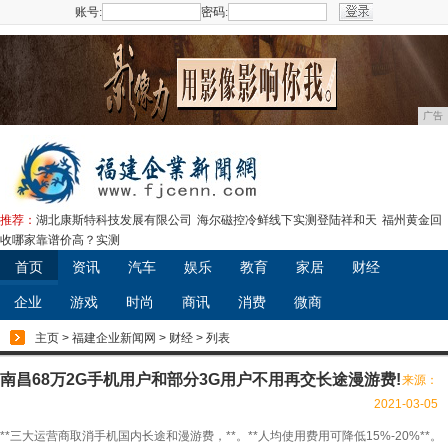
账号:
密码:
注册
广告
推荐：
湖北康斯特科技发展有限公司
海尔磁控冷鲜线下实测登陆祥和天
福州黄金回
收哪家靠谱价高？实测
首页
资讯
汽车
娱乐
教育
家居
财经
企业
游戏
时尚
商讯
消费
微商
主页
>
福建企业新闻网
>
财经
> 列表
南昌68万2G手机用户和部分3G用户不用再交长途漫游费!
来源：
2021-03-05
**三大运营商取消手机国内长途和漫游费，**。**人均使用费用可降低15%-20%**。