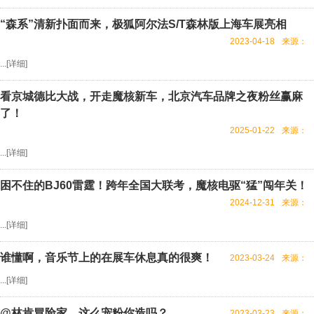
“森系”清新扑面而来，极狐阿尔法S/T森林版上海车展亮相
2023-04-18
来源：
...[
详细
]
看京城德比大战，开走魔核新车，北京汽车品牌之夜粉丝赢麻
了！
2025-01-22
来源：
...[
详细
]
困不住的BJ60雷霆！跨年全国大联考，魔核电驱“猛”闯年关！
2024-12-31
来源：
...[
详细
]
谁懂啊，音乐节上的在展车休息真的很爽！
2023-03-24
来源：
...[
详细
]
@林肯冒险家，这么宠粉你造吗？
2023-03-23
来源：