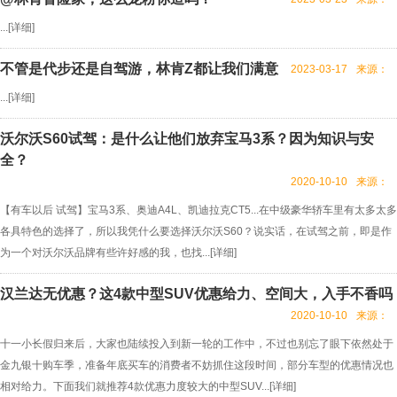
...[
详细
]
不管是代步还是自驾游，林肯Z都让我们满意
2023-03-17
来源：
...[
详细
]
沃尔沃S60试驾：是什么让他们放弃宝马3系？因为知识与安
全？
2020-10-10
来源：
【有车以后 试驾】宝马3系、奥迪A4L、凯迪拉克CT5...在中级豪华轿车里有太多太多
各具特色的选择了，所以我凭什么要选择沃尔沃S60？说实话，在试驾之前，即是作
为一个对沃尔沃品牌有些许好感的我，也找...[
详细
]
汉兰达无优惠？这4款中型SUV优惠给力、空间大，入手不香吗
2020-10-10
来源：
十一小长假归来后，大家也陆续投入到新一轮的工作中，不过也别忘了眼下依然处于
金九银十购车季，准备年底买车的消费者不妨抓住这段时间，部分车型的优惠情况也
相对给力。下面我们就推荐4款优惠力度较大的中型SUV...[
详细
]