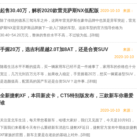
起售30.40万，解析2020款雷克萨斯NX低配版
2020-10-10
来源：
除了传统的德系三驾马车之外，这两年雷克萨斯在豪华品牌中也算是异军突起，雷克
萨斯NX是雷克萨斯品牌旗下一款入门级的车型。这款车型的官方指导价格为
30.40~54.20万元，整体的售价水平不高，不过较为低...[
详细
]
手握20万，选吉利星越2.0T加8AT，还是合资SUV
来源：
2020-10-10
随着生活水平不断的提高，买一辆家用车已经不是一件难事了，家用车的价格也十分
宽泛，几万元到百万元不等，如果收入稳定，手里握着20万，想买一辆紧凑型SUV，
是选颜值高，配置高的国产车还是合资SUV？这件事...[
详细
]
全新捷豹XF，本田新皮卡，CT5特别版发布，三款新车你最爱
谁
2020-10-10
来源：
关注亚北车生活，每天带您看新车，哈喽大家好，我们又见面了，今天是10月9日，
下面我们来看看今天有什么重磅新车消息!1.捷豹XF近日，捷豹官方发布中期改款捷豹
XF家族的官图，新车主要是在老款的基础上对外...[
详细
]