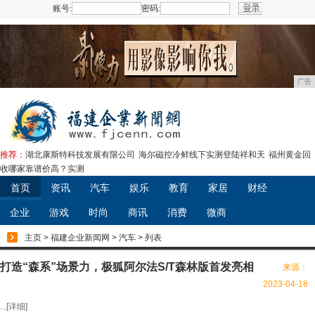
账号:
密码:
注册
广告
推荐：
湖北康斯特科技发展有限公司
海尔磁控冷鲜线下实测登陆祥和天
福州黄金回
收哪家靠谱价高？实测
首页
资讯
汽车
娱乐
教育
家居
财经
企业
游戏
时尚
商讯
消费
微商
主页
>
福建企业新闻网
>
汽车
> 列表
打造“森系”场景力，极狐阿尔法S/T森林版首发亮相
来源：
2023-04-18
...[
详细
]