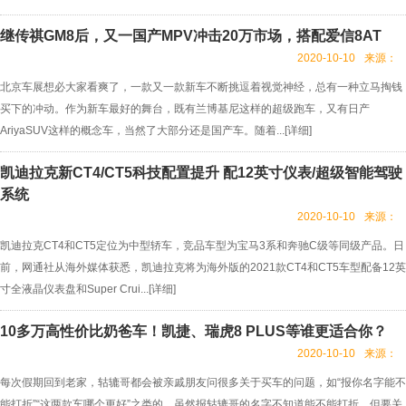
继传祺GM8后，又一国产MPV冲击20万市场，搭配爱信8AT
2020-10-10
来源：
北京车展想必大家看爽了，一款又一款新车不断挑逗着视觉神经，总有一种立马掏钱
买下的冲动。作为新车最好的舞台，既有兰博基尼这样的超级跑车，又有日产
AriyaSUV这样的概念车，当然了大部分还是国产车。随着...[
详细
]
凯迪拉克新CT4/CT5科技配置提升 配12英寸仪表/超级智能驾驶
系统
2020-10-10
来源：
凯迪拉克CT4和CT5定位为中型轿车，竞品车型为宝马3系和奔驰C级等同级产品。日
前，网通社从海外媒体获悉，凯迪拉克将为海外版的2021款CT4和CT5车型配备12英
寸全液晶仪表盘和Super Crui...[
详细
]
10多万高性价比奶爸车！凯捷、瑞虎8 PLUS等谁更适合你？
2020-10-10
来源：
每次假期回到老家，轱辘哥都会被亲戚朋友问很多关于买车的问题，如“报你名字能不
能打折”“这两款车哪个更好”之类的。虽然报轱辘哥的名字不知道能不能打折，但要关