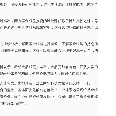
视野，慢慢具备研究能力，进一步形成行业投资能力，或者全
指出，南方基金权益投资的风控部门除了日常风控之外，每
而是通过一整套信息系统来实现，这样风控犯错的概率就会比
业绩分析，帮助基金经理进行画像，了解基金经理的持仓信
，哪些有风格飘移，这样可以帮助基金经理更好地完善自己的
表示，希望产品线更加丰富，产品更加有特色，团队人员的
资研究体系的构建，使投资既依靠人，同时也依靠系统。
非常大。史博介绍，过去两年科技对投研的支持一年比一年
合的监控、基本面变化的动态监控上，成体系地呈现给基金经
资价值。而在公司投资价值发掘中，公司也建立了很多分析模
同时避免“踩雷”。