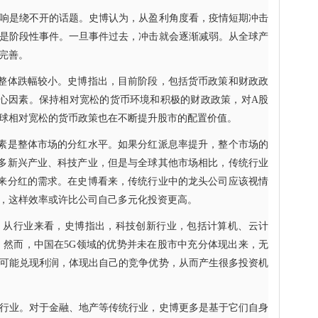
是绕不开的话题。史博认为，从盈利角度看，疫情短期冲击
是阶段性事件。一旦事件过去，冲击就会逐渐减弱。从全球产
完善。
体跌幅较小。史博指出，目前阶段，包括货币政策和财政政
心因素。保持相对宽松的货币环境和积极的财政政策，对A股
球相对宽松的货币政策也在不断提升股市的配置价值。
是整体市场的分红水平。如果分红派息率提升，整个市场的
多新兴产业、科技产业，但是与全球其他市场相比，传统行业
来分红的需求。在史博看来，传统行业中的龙头公司应该视情
，这样效率或许比公司自己多元化投资更高。
从行业来看，史博指出，科技创新行业，包括计算机、云计
。然而，中国在5G领域的优势并未在股市中充分体现出来，无
可能兑现利润，体现出自己的竞争优势，从而产生很多投资机
业。对于金融、地产等传统行业，史博更多是基于它们自身