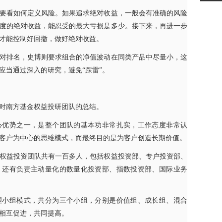
看如何定义风险。如果追求绝对收益，一般会有准确的风险
度的绝对收益，能忍受的最大亏损是多少。接下来，再进一步
才能控制好回撤，做好绝对收益。
排名，史博则要求组合的净值波动在同类产品中尽量小，这
应当通过深入的研究，避免“踩雷”。
南方基金权益投研团队的总结。
优势之一，是整个团队的基本功非常扎实，工作态度非常认
客户为中心的思维模式，而最终目的是为客户创造长期价值。
益投资团队共有一百多人，包括权益投资部、专户投资部、
，还有负责主动量化的数量化投资部、指数投资部、国际业务
小组模式，共分为三个小组，分别是价值组、成长组、混合
相互促进，共同提高。