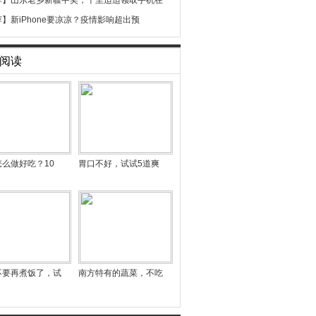
荐】
山东老乡新疆中奖，千里迢迢领取手机在
荐】
新iPhone要凉凉？疫情影响超出预
阅读
么做好吃？10
胃口不好，试试5道爽
不要再煮饭了，试
南方特有的蔬菜，不吃