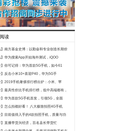
广告
阅读
讯】
南方基金史博：以勤奋和专业创造长期价
讯】
华为搜索App开始海外测试，iQOO
业】
你可记得：华为首款5G手机，如今61
经】
反击小米10+喜迎P40，华为5G手
经】
2019手机奢侈排行榜出炉：小米、苹
经】
最具性价比手机排行榜，低中高端都有，
经】
华为首款5G手机首发，引领5G，全面
经】
怎么拍都好看！ 八大极致拍照4G手机
业】
目前值得入手的4款拍照手机，质量与功
荐】
直播带货兴经济，百名县长带货忙