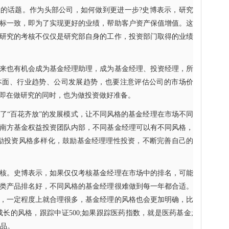
的话题。作为头部公司，如何做到更进一步?史博表示，研究
标一致，即为了实现更好的业绩，帮助客户资产保值增值。这
研究的考核不仅仅是研究部自身的工作，投资部门取得的业绩
也有机会成为基金经理助理，成为基金经理、投资经理，所
本面、行业趋势、公司发展趋势，也要注意评估公司的市场价
即在做研究的同时，也为做投资做好准备。
“百花齐放”的发展模式，让不同风格的基金经理在市场不同
南方基金权益投资团队内部，不同基金经理可以有不同风格，
励投资风格多样化，鼓励基金经理理性投资，不断完善自己的
。史博表示，如果仅仅考核基金经理在市场中的排名，可能
类产品排名好，不同风格的基金经理很难做到每一年都合适。
，一定程度上就合理很多，基金经理的风格也会更加明确，比
成长的风格，跟踪中证500;如果跟踪医药指数，就是医药基金;
产品。