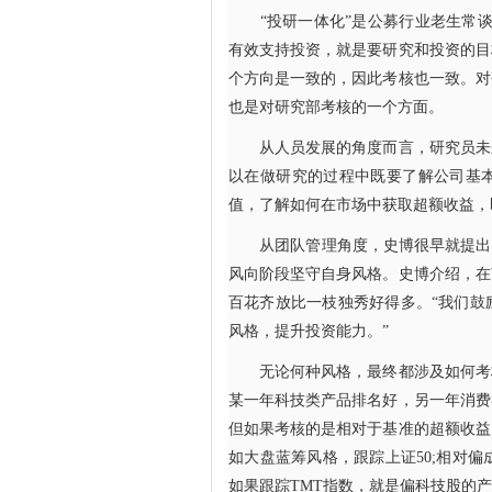
“投研一体化”是公募行业老生常谈
有效支持投资，就是要研究和投资的目
个方向是一致的，因此考核也一致。对
也是对研究部考核的一个方面。
从人员发展的角度而言，研究员未来
以在做研究的过程中既要了解公司基
值，了解如何在市场中获取超额收益，
从团队管理角度，史博很早就提出了
风向阶段坚守自身风格。史博介绍，在
百花齐放比一枝独秀好得多。“我们鼓
风格，提升投资能力。”
无论何种风格，最终都涉及如何考核
某一年科技类产品排名好，另一年消费
但如果考核的是相对于基准的超额收益
如大盘蓝筹风格，跟踪上证50;相对偏
如果跟踪TMT指数，就是偏科技股的