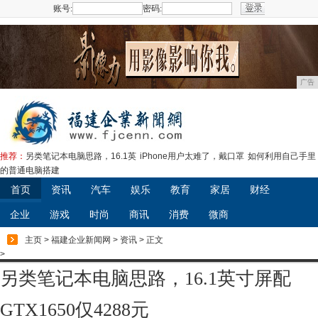
账号:
密码:
注册
广告
推荐：
另类笔记本电脑思路，16.1英
iPhone用户太难了，戴口罩
如何利用自己手里
的普通电脑搭建
首页
资讯
汽车
娱乐
教育
家居
财经
企业
游戏
时尚
商讯
消费
微商
主页
>
福建企业新闻网
>
资讯
> 正文
>
另类笔记本电脑思路，16.1英寸屏配
GTX1650仅4288元