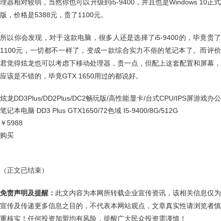
理器相对较弱，当然你也可以升级到i5-9400，并且也是Windows 10正式
版，价格是5388元，贵了1100元。
所以你会发现，对于这款电脑，很多人还是选择了i5-9400的，毕竟贵了
1100元，一切都不一样了，变成一款综合实力不俗的笔记本了。而评价
君觉得炫龙也可以考虑下移动处理器，贵一点，但配上这套配置和屏幕，
应该是不错的，毕竟GTX 1650用过的都说好。
炫龙DD3Plus/DD2Plus/DC2畅玩版/高性能显卡/台式CPU/IPS屏游戏办公
笔记本电脑 DD3 Plus GTX1650/72色域 I5-9400/8G/512G
￥5988
购买
（正文已结束）
免责声明及提醒：
此文内容为本网所转载企业宣传资讯，该相关信息仅为
宣传及传递更多信息之目的，不代表本网站观点，文章真实性请浏览者慎
重核实！任何投资加盟均有风险，提醒广大民众投资需谨慎！