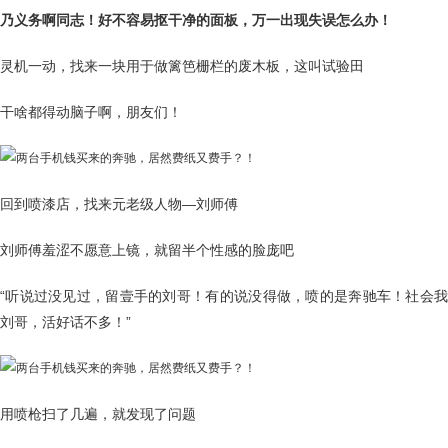
乃义务啊同志！好不容易抠干净的面板，万一出现失误怎么办！
灵机一动，找来一块用于做篱笆栅栏的废木板，这叫试验田
干啥都得动脑子啊，朋友们！
回到喷漆店，找来元老级人物—刘师傅
刘师傅羞涩不愿意上镜，就留半个性感的脸庞吧
“听说过没见过，留壹手的刘哥！有的说没得做，喷的是奔驰车！社会我
刘哥，活好话不多！”
用喷枪扫了几遍，就发现了问题