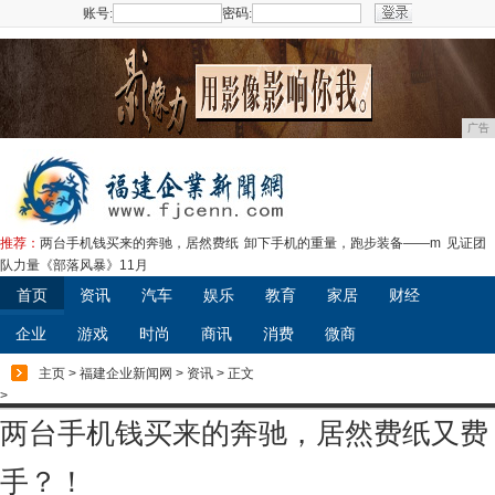
账号:
密码:
注册
广告
推荐：
两台手机钱买来的奔驰，居然费纸
卸下手机的重量，跑步装备——m
见证团
队力量《部落风暴》11月
首页
资讯
汽车
娱乐
教育
家居
财经
企业
游戏
时尚
商讯
消费
微商
主页
>
福建企业新闻网
>
资讯
> 正文
>
两台手机钱买来的奔驰，居然费纸又费
手？！