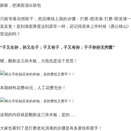
膨胀，把漆面顶出鼓包
只能等着自然晾干，然后继续上面的步骤：打磨-喷清漆-打磨-喷清漆一
直反复！直到漆面厚度达到原车一样，还记得原来上学时候《愚公移山》
里说的吗？
“子又生孙，孙又生子；子又有子，子又有孙；子子孙孙无穷匮”
嗯，翻新这几块木板，大抵也是这个意思！
本期材料花费40元，人工花费无价！
这期的内容就是翻新这三块木板，是的......
大家也看到了是打磨老化清漆的步骤是有多废纸和废手！