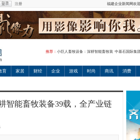
注册
福建企业新闻网欢迎
推荐：
小巨人畜牧设备：深耕智能畜牧装
中基石国际集团
教育
家居
财经
企业
游戏
时尚
商讯
消费
耕智能畜牧装备39载，全产业链
4