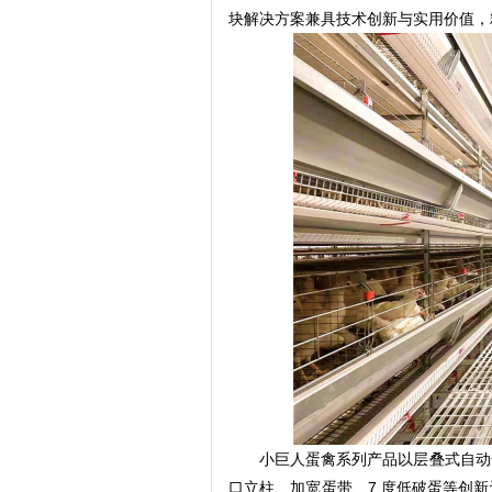
块解决方案兼具技术创新与实用价值，
小巨人蛋禽系列产品以层叠式自动
口立柱、加宽蛋带、7 度低破蛋等创