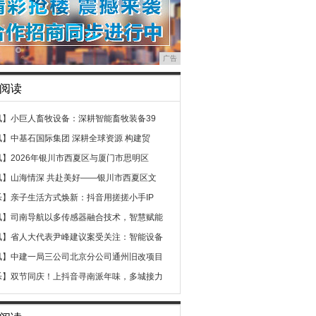
广告
阅读
讯】
小巨人畜牧设备：深耕智能畜牧装备39
讯】
中基石国际集团 深耕全球资源 构建贸
讯】
2026年银川市西夏区与厦门市思明区
讯】
山海情深 共赴美好——银川市西夏区文
乐】
亲子生活方式焕新：抖音用搓搓小手IP
讯】
司南导航以多传感器融合技术，智慧赋能
讯】
省人大代表尹峰建议案受关注：智能设备
讯】
中建一局三公司北京分公司通州旧改项目
乐】
双节同庆！上抖音寻南派年味，多城接力