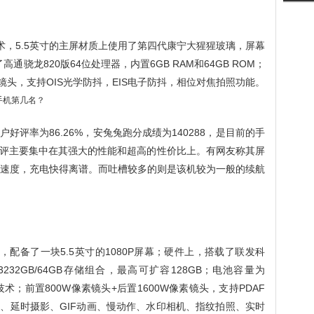
技术，5.5英寸的主屏材质上使用了第四代康宁大猩猩玻璃，屏幕
高通骁龙820版64位处理器，内置6GB RAM和64GB ROM；
素镜头，支持OIS光学防抖，EIS电子防抖，相位对焦拍照功能。
评率为86.26%，安兔兔跑分成绩为140288，是目前的手
评主要集中在其强大的性能和超高的性价比上。有网友称其屏
e的速度，充电快得离谱。而吐槽较多的则是该机较为一般的续航
技术，配备了一块5.5英寸的1080P屏幕；硬件上，搭载了联发科
B+3232GB/64GB存储组合，最高可扩容128GB；电池容量为
技术；前置800W像素镜头+后置1600W像素镜头，支持PDAF
、延时摄影、GIF动画、慢动作、水印相机、指纹拍照、实时