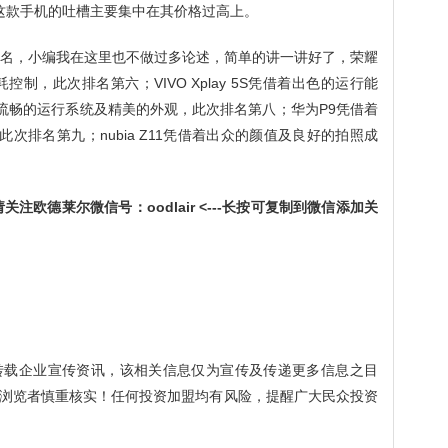
这款手机的吐槽主要集中在其价格过高上。
5名，小编我在这里也不做过多论述，简单的讲一讲好了，荣耀
制，此次排名第六；VIVO Xplay 5S凭借着出色的运行能
着流畅的运行系统及精美的外观，此次排名第八；华为P9凭借着
次排名第九；nubia Z11凭借着出众的颜值及良好的拍照成
注欧德莱尔微信号：oodlair <---长按可复制到微信添加关
转载企业宣传资讯，该相关信息仅为宣传及传递更多信息之目
浏览者慎重核实！任何投资加盟均有风险，提醒广大民众投资