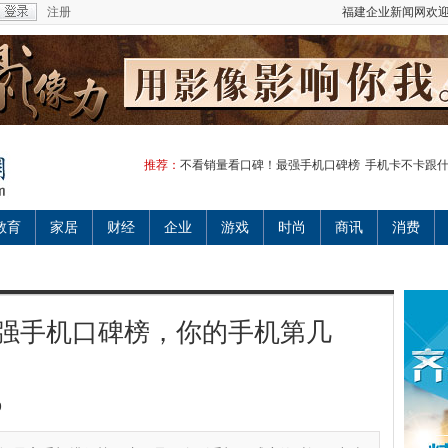
注册
福建企业新闻网欢迎
推荐：
不看销量看口碑！最强手机口碑榜
手机卡不卡跟
教育
家居
财经
企业
游戏
时尚
商讯
消费
强手机口碑榜，你的手机第几
9