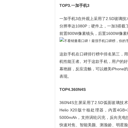
TOP3.一加手机3
一加手机3在外观上采用了2.5D玻璃
分辨率达1080P；硬件上，一加3搭载了
前置800W像素镜头，后置1600W像
这款手机在口碑排行榜中排名第三，用户好
机性能王者。对于这款手机，用户的好
幕艳丽，反应流畅，可以媲美iPhon
表现。
TOP4.360N4S
360N4S主屏采用了2.5D弧面玻璃
Helio X20版十核处理器，内置4G
5000mAh，支持涡轮闪充，反向充电
快速对焦、智能美颜、测脸龄、明星脸