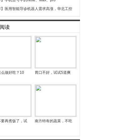
荐】
手机型号中的Note、Max、pro
荐】
医用智能导诊机器人需求高涨，华北工控
阅读
么做好吃？10
胃口不好，试试5道爽
不要再煮饭了，试
南方特有的蔬菜，不吃