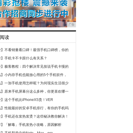
广告
阅读
经】
不看销量看口碑！最强手机口碑榜，你的
经】
手机卡不卡跟什么有关系？
经】
极客教程：四个解决常见按说手机卡慢的
讯】
小内存手机也能放心用的5个手机软件，
讯】
一加手机使用怎样呢？为何现实生活很少
讯】
原来手机屏幕分这么多种，你更喜欢哪一
经】
这个手机比iPhoneXS贵！VER
讯】
性能最好的安卓手机排行，有你的手机吗
业】
手机还在发热发烫？这些秘决教你解决！
荐】
「解毒」手机发热小攻略，原因解析