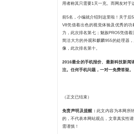
用者称其只需要1天一充。而网友对于
前5名，小编就介绍到这里啦！关于后
V8凭借着出色的视觉体验及优秀的功耗控
力，此次排名第七；魅族PRO5凭借
简洁大方的外观和麒麟955的处理器，此
像，此次排名第十。
2016最全的手机报价、最新科技新闻请关
注。任何手机问题，一对一免费答疑。
（正文已结束）
免责声明及提醒：
此文内容为本网所
的，不代表本网站观点，文章真实性请
需谨慎！