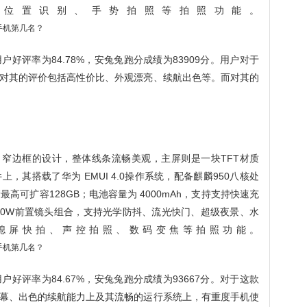
理位置识别、手势拍照等拍照功能。
好评率为84.78%，安兔兔跑分成绩为83909分。用户对于
对其的评价包括高性价比、外观漂亮、续航出色等。而对其的
身，窄边框的设计，整体线条流畅美观，主屏则是一块TFT材质
件上，其搭载了华为 EMUI 4.0操作系统，配备麒麟950八核处
最高可扩容128GB；电池容量为 4000mAh，支持支持快速充
800W前置镜头组合，支持光学防抖、流光快门、超级夜景、水
熄屏快拍、声控拍照、数码变焦等拍照功能。
好评率为84.67%，安兔兔跑分成绩为93667分。对于这款
幕、出色的续航能力上及其流畅的运行系统上，有重度手机使