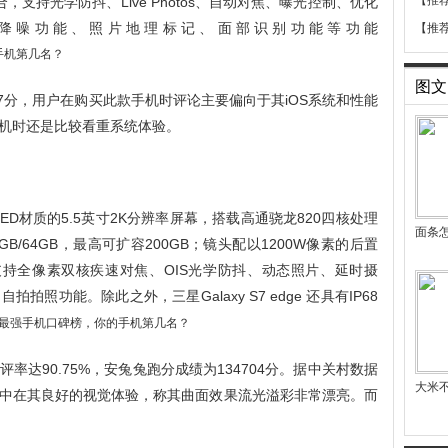
【推
，支持光学防抖、Live Photos、自动对焦、曝光控制、优化
降噪功能、照片地理标记、面部识别功能等功能
【推
图文
77分，用户在购买此款手机时评论主要偏向于其iOS系统和性能
机时还是比较看重系统体验。
r AMOLED材质的5.5英寸2K分辨率屏幕，搭载高通骁龙820四核处理
面条怎
GB/64GB，最高可扩容200GB；镜头配以1200W像素的后置
支持全像素双核疾速对焦、OIS光学防抖、动态照片、延时摄
照功能。除此之外，三星Galaxy S7 edge 还具有IP68
达90.75%，安兔兔跑分成绩为134704分。据中关村数据
大米
中在其良好的视觉体验，称其曲面效果流光溢彩非常漂亮。而