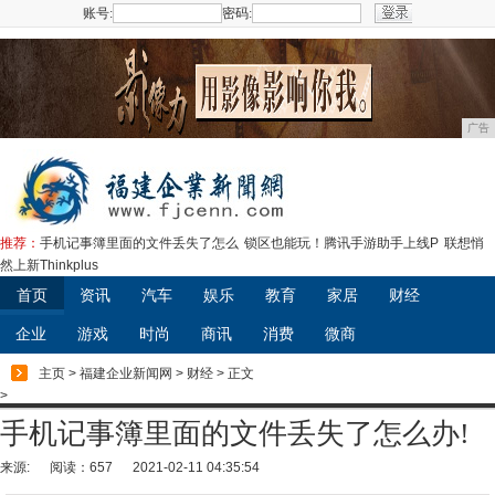
账号:
密码:
注册
广告
推荐：
手机记事簿里面的文件丢失了怎么
锁区也能玩！腾讯手游助手上线P
联想悄
然上新Thinkplus
首页
资讯
汽车
娱乐
教育
家居
财经
企业
游戏
时尚
商讯
消费
微商
主页
>
福建企业新闻网
>
财经
> 正文
>
手机记事簿里面的文件丢失了怎么办!
来源:
阅读：657
2021-02-11 04:35:54