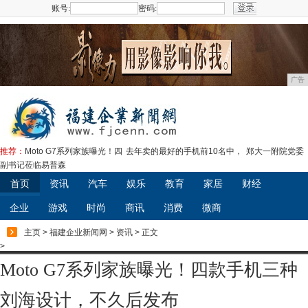
账号:
密码:
注册
广告
推荐：
Moto G7系列家族曝光！四
去年卖的最好的手机前10名中，
郑大一附院党委
副书记莅临易普森
首页
资讯
汽车
娱乐
教育
家居
财经
企业
游戏
时尚
商讯
消费
微商
主页
>
福建企业新闻网
>
资讯
> 正文
>
Moto G7系列家族曝光！四款手机三种
刘海设计，不久后发布