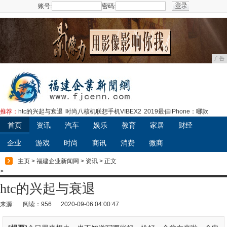
账号:
密码:
注册
广告
推荐：
htc的兴起与衰退
时尚八核机联想手机VIBEX2
2019最佳iPhone：哪款
首页
资讯
汽车
娱乐
教育
家居
财经
企业
游戏
时尚
商讯
消费
微商
主页
>
福建企业新闻网
>
资讯
> 正文
>
htc的兴起与衰退
来源:
阅读：956
2020-09-06 04:00:47