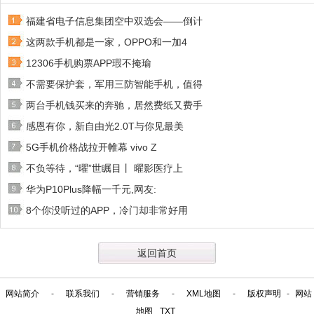
福建省电子信息集团空中双选会——倒计
这两款手机都是一家，OPPO和一加4
12306手机购票APP瑕不掩瑜
不需要保护套，军用三防智能手机，值得
两台手机钱买来的奔驰，居然费纸又费手
感恩有你，新自由光2.0T与你见最美
5G手机价格战拉开帷幕 vivo Z
不负等待，“曜”世瞩目丨 曜影医疗上
华为P10Plus降幅一千元,网友:
8个你没听过的APP，冷门却非常好用
返回首页
网站简介
-
联系我们
-
营销服务
-
XML地图
-
版权声明
-
网站
地图
TXT