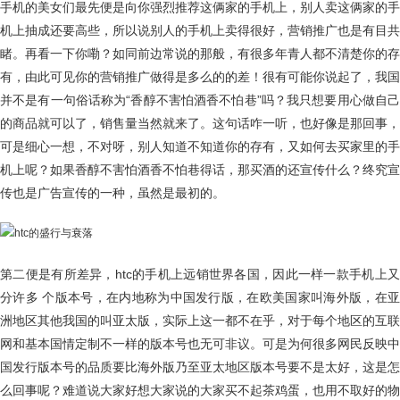
手机的美女们最先便是向你强烈推荐这俩家的手机上，别人卖这俩家的手
机上抽成还要高些，所以说别人的手机上卖得很好，营销推广也是有目共
睹。再看一下你嘞？如同前边常说的那般，有很多年青人都不清楚你的存
有，由此可见你的营销推广做得是多么的的差！很有可能你说起了，我国
并不是有一句俗话称为“香醇不害怕酒香不怕巷”吗？我只想要用心做自己
的商品就可以了，销售量当然就来了。这句话咋一听，也好像是那回事，
可是细心一想，不对呀，别人知道不知道你的存有，又如何去买家里的手
机上呢？如果香醇不害怕酒香不怕巷得话，那买酒的还宣传什么？终究宣
传也是广告宣传的一种，虽然是最初的。
第二便是有所差异，htc的手机上远销世界各国，因此一样一款手机上又
分许多 个版本号，在内地称为中国发行版，在欧美国家叫海外版，在亚
洲地区其他我国的叫亚太版，实际上这一都不在乎，对于每个地区的互联
网和基本国情定制不一样的版本号也无可非议。可是为何很多网民反映中
国发行版本号的品质要比海外版乃至亚太地区版本号要不是太好，这是怎
么回事呢？难道说大家好想大家说的大家买不起茶鸡蛋，也用不取好的物