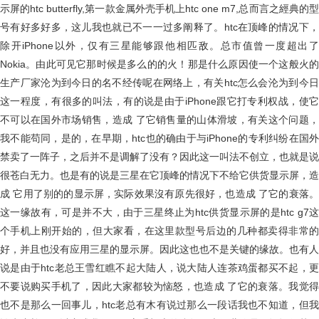
示屏的htc butterfly,第一款金属外壳手机上htc one m7,总而言之經典的型
号有好多好多，这儿我也就已不一一过多阐释了。htc在顶峰的情况下，
除开iPhone以外，仅有三星能够跟他相匹敌。总市值曾一度超出了
Nokia。由此可见它那时候是多么的的火！那是什么原因使一个这般火的
生产厂家沦为到今日的名不经传呢在网络上，有关htc怎么会沦为到今日
这一程度，有很多的叫法，有的说是由于iPhone跟它打专利权战，使它
不可以在国外市场销售，造成 了它销售量的山体滑坡，有关这个问题，
我不能苟同，是的，在早期，htc也的确由于与iPhone的专利纠纷在国外
禁卖了一阵子，之后并不是调解了没有？因此这一叫法不创立，也就是说
很苍白无力。也是有的说是三星在它顶峰的情况下不给它供货显示屏，造
成 它用了别的的显示屏，实际效果沒有原先很好，也造成 了它的衰落。
这一缘故有，可是并不大，由于三星终止为htc供货显示屏的是htc g7这
个手机上刚开始的，但大家看，在这里款型号后边的几种都卖得非常的
好，并且也没有应用三星的显示屏。因此这也也不是关键的缘故。也有人
说是由于htc老总王雪红瞧不起大陆人，说大陆人连茶鸡蛋都买不起，更
不要说购买手机了，因此大家都较为恼怒，也造成 了它的衰落。我觉得
也不是那么一回事儿，htc老总有木有说过那么一段话我也不知道，但我