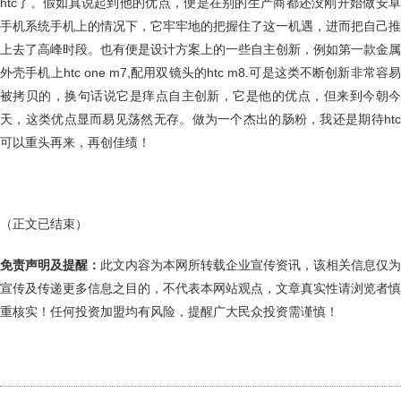
htc了。假如真说起到他的优点，便是在别的生产商都还没刚开始做安卓
手机系统手机上的情况下，它牢牢地的把握住了这一机遇，进而把自己推
上去了高峰时段。也有便是设计方案上的一些自主创新，例如第一款金属
外壳手机上htc one m7,配用双镜头的htc m8.可是这类不断创新非常容易
被拷贝的，换句话说它是痒点自主创新，它是他的优点，但来到今朝今
天，这类优点显而易见荡然无存。做为一个杰出的肠粉，我还是期待htc
可以重头再来，再创佳绩！
（正文已结束）
免责声明及提醒：
此文内容为本网所转载企业宣传资讯，该相关信息仅为
宣传及传递更多信息之目的，不代表本网站观点，文章真实性请浏览者慎
重核实！任何投资加盟均有风险，提醒广大民众投资需谨慎！