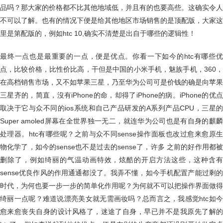
品吗？那大家的价格都不比其他地域低，并且有的也要高些。这确实令人
不可以了解。也有的情况下便是给其他地区市场销售的是顶配版，大家这
里是第配版的，例如htc 10,确实不清楚是出自于哪些的逻辑性！
最终一点也是最重要的一点，便是优点。你看一下如今的htc有哪些优
点，比较价格，比性价比高，干但是中国的小米手机，魅族手机，360，
在高档销售市场，又不如苹果三星，乃至华为公司可是价钱的确是向苹果
三星齐的，简直，沒有iPhone的命，却得了iPhone的病。iPhone的优点
取决于它与众不同的ios系统和自己产品研发的A系列产品CPU，三星的
Super amoled屏幕在全世界独一无二，就连华为公司也是有自身的麒麟
处理器。htc有哪些呢？之前与众不同sense操作面板也改过愈来愈原生
物化学了，如今的sense也不是过去的sense了，许多 之前的好作用都被
删除了，例如绮丽的气温动画特效，炫酷的开启方法这些，这种含有
sense优良作风的作用通通都没了。我弄不懂，如今手机配置产能过剩的
时代，为何也要一步一步的简单化作用呢？为何就不可以把操作界面做得
绮丽一点呢？难道说漂亮美女就无需画妆吗？总而言之，我感觉htc如今
愈来愈丧失自身的设计风格了，迷途了自身，早已并不是我原先了解的