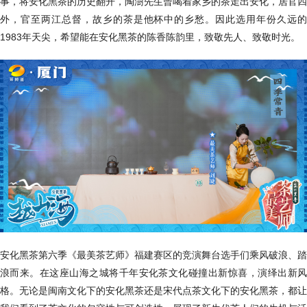
事，将安化黑茶的历史翻开，陶澍先生曾喝着家乡的茶走出安化，居官四
外，官至两江总督，故乡的茶是他杯中的乡愁。因此选用年份久远的
1983年天尖，希望能在安化黑茶的陈香陈韵里，致敬先人、致敬时光。
安化黑茶第六季《最美茶艺师》福建赛区的竞演舞台选手们乘风破浪、踏
浪而来。在这座山海之城将千年安化茶文化碰撞出新惊喜，演绎出新风
格。无论是闽南文化下的安化黑茶还是宋代点茶文化下的安化黑茶，都让