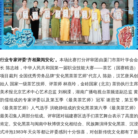
行业专家评委‘齐相聚阅安化’。
本场比赛打分评审团由厦门市茶叶学会会
长 陈志雄，中华人民共和国第一届职业技能大赛——茶艺（国赛精选）
项目裁判 全国优秀劳务品牌“安化黑茶茶艺师”代言人 陈勋，汉艺唐风创
始人 国家一级茶艺技师、评茶师 林燕玲，金砖国家 (北京) 茶协执行主席
美术报北京艺术中心艺术总监 刘桐溧，湖南广播电视台茶频道副总监 黄
韵儒组成的专家评委以及第五季《最美茶艺师》冠军 谢思莹，第五季
《最美茶艺师》人气选手 洪晓静组成的安化黑茶第六季《最美茶艺师》
最美召集人两部分组成。评审团对福建赛区选手们茶艺舞台表示了高度的
肯定。安化黑茶与闽南中秋博饼文化相结合、民族舞演绎安化黑茶、沉浸
式冲泡1983年天尖等都让评委感到十分惊喜，对创新传统文化都有了新