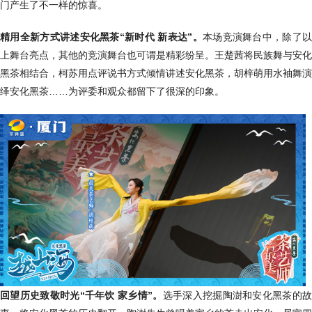
门产生了不一样的惊喜。
精用全新方式讲述安化黑茶“新时代 新表达”。
本场竞演舞台中，除了以
上舞台亮点，其他的竞演舞台也可谓是精彩纷呈。王楚茜将民族舞与安化
黑茶相结合，柯苏用点评说书方式倾情讲述安化黑茶，胡梓萌用水袖舞演
绎安化黑茶……为评委和观众都留下了很深的印象。
回望历史致敬时光“千年饮 家乡情”。
选手深入挖掘陶澍和安化黑茶的故