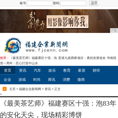
账号:
密码:
注册
广告
推荐：
《最美茶艺师》福建赛区十强：泡
贵港九路两桥项目：勇担发展使命
华南投
资一周年：匠心打造中山水
首页
资讯
汽车
娱乐
教育
家居
财经
企业
游戏
时尚
商讯
消费
微商
主页
>
福建企业新闻网
>
资讯
> 正文
>
《最美茶艺师》福建赛区十强：泡83年
的安化天尖，现场精彩博饼