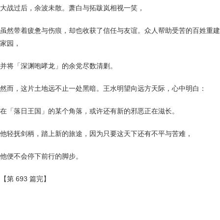
大战过后，余波未散。萧白与拓跋岚相视一笑，
虽然带着疲惫与伤痕，却也收获了信任与友谊。众人帮助受苦的百姓重建
家园，
并将「深渊咆哮龙」的余党尽数清剿。
然而，这片土地远不止一处黑暗。王水明望向远方天际，心中明白：
在「落日王国」的某个角落，或许还有新的邪恶正在滋长。
他轻抚剑柄，踏上新的旅途，因为只要这天下还有不平与苦难，
他便不会停下前行的脚步。
【第 693 篇完】