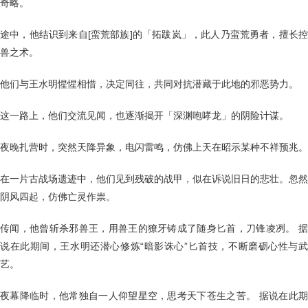
奇略。
途中，他结识到来自[蛮荒部族]的「拓跋岚」，此人乃蛮荒勇者，擅长控
兽之术。
他们与王水明惺惺相惜，决定同往，共同对抗潜藏于此地的邪恶势力。
这一路上，他们交流见闻，也逐渐揭开「深渊咆哮龙」的阴险计谋。
夜晚扎营时，突然天降异象，电闪雷鸣，仿佛上天在昭示某种不祥预兆。
在一片古战场遗迹中，他们见到残破的战甲，似在诉说旧日的悲壮。忽然
阴风四起，仿佛亡灵作祟。
传闻，他曾斩杀邪兽王，用兽王的獠牙铸成了随身匕首，刀锋凌冽。 据
说在此期间，王水明还潜心修炼“暗影诛心”匕首技，不断磨砺心性与武
艺。
夜幕降临时，他常独自一人仰望星空，思考天下苍生之苦。 据说在此期