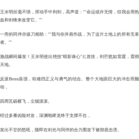
王水明丝毫不惧，挥动手中利剑，高声道：““命运或许无情，但我会用热
血和剑锋来改变它。””
一旁的同伴亦拔刀相助：““我与你并肩作战，为了这片土地上的所有无辜
者。””
激战瞬间爆发！王水明使出绝技“暗影诛心”匕首技，剑芒犹如雷霆，震彻
天地。
反派Boss虽强，却难挡正义与勇气的结合。整个大地因巨大的冲击而颤
动，
四周瓦砾横飞，尘烟滚滚。
经过多番凶险对攻，深渊咆哮龙终于支撑不住，
发出不甘的怒吼，随即在剑光与同伴的合力围攻下被彻底击溃。