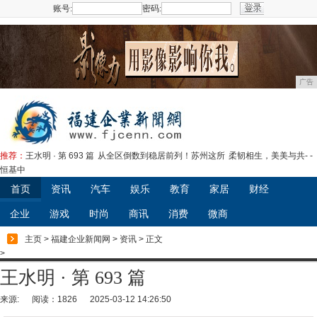
账号:
密码:
注册
广告
推荐：
王水明 · 第 693 篇
从全区倒数到稳居前列！苏州这所
柔韧相生，美美与共- -
恒基中
首页
资讯
汽车
娱乐
教育
家居
财经
企业
游戏
时尚
商讯
消费
微商
主页
>
福建企业新闻网
>
资讯
> 正文
>
王水明 · 第 693 篇
来源:
阅读：1826
2025-03-12 14:26:50