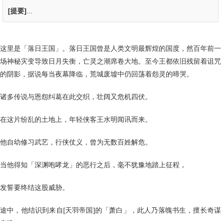
[提要]
...
这里是「落日王国」。落日王国曾是人类文明最辉煌的国度，然百年前一
场神秘灾变导致日月失衡，亡灵之潮席卷大地。至今王都依旧残留着诅咒
的阴影，据说每当夜幕降临，荒城废墟中仍回荡着怨灵的啼哭。
诸多传说与恩怨纠葛在此交织，壮阔又危机四伏。
在这片纷乱的土地上，年轻侠客王水明闻讯而来。
他自幼修习武艺，行侠仗义，曾为无数百姓解危。
当他得知「深渊咆哮龙」的恶行之后，毫不犹豫地踏上征程，
发誓要终结这股威胁。
途中，他结识到来自[天羽帝国]的「萧白」，此人乃落魄书生，擅长奇谋