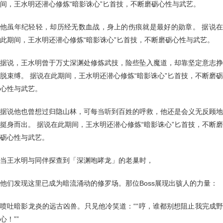
间，王水明还潜心修炼“暗影诛心”匕首技，不断磨砺心性与武艺。
他虽年纪轻轻，却历经无数血战，身上的伤痕就是最好的勋章。 据说在
此期间，王水明还潜心修炼“暗影诛心”匕首技，不断磨砺心性与武艺。
据说，王水明曾于万丈深渊处修炼武技，险些坠入魔道，却靠坚定意志挣
脱束缚。 据说在此期间，王水明还潜心修炼“暗影诛心”匕首技，不断磨砺
心性与武艺。
据说他也曾想过归隐山林，可每当听到百姓的呼救，他还是会义无反顾地
挺身而出。 据说在此期间，王水明还潜心修炼“暗影诛心”匕首技，不断磨
砺心性与武艺。
当王水明与同伴探查到「深渊咆哮龙」的老巢时，
他们发现这里已成为暗流涌动的修罗场。那位Boss展现出骇人的力量：
喷吐暗影龙炎的远古凶兽。只见他冷笑道：““哼，谁都别想阻止我完成野
心！””