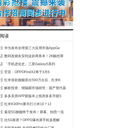
广告
阅读
业】
华为发布全球第三大应用市场AppGa
讯】
数码发烧友安利这款商务本！2K触控屏
讯】
「手机进化史」三星GalaxyS系列
业】
官宣：OPPOFindX2将于3月6
经】
红米首款旗舰卖出500万台后，红米K
业】
解析投资：锂隔膜市场研究：国产替代基
业】
多多卖房APP新版本上线房多多升级S
业】
红米K30Pro要吊打小米10？12
经】
索尼5G旗舰终于发布！屏幕、拍照一流
荐】
比5G靠谱？OPPO瀑布屏手机多图解