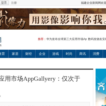
注册
福建企业新闻网欢迎
推荐：
华为发布全球第三大应用市场Ap
数码发烧友安
教育
家居
财经
企业
游戏
时尚
商讯
消费
市场AppGallyery：仅次于
S
9