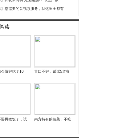
荐】
邦联新材料 无卤阻燃PP专业厂家
荐】
您需要的音视频服务，我这里全都有
阅读
么做好吃？10
胃口不好，试试5道爽
不要再煮饭了，试
南方特有的蔬菜，不吃