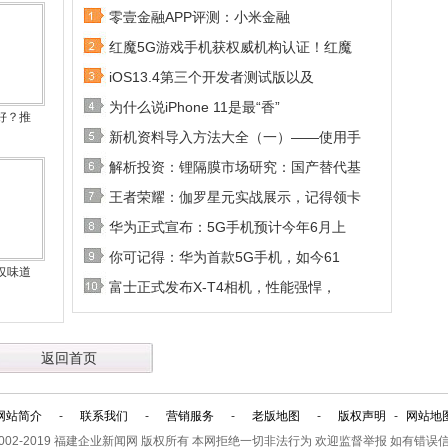
零壹金融APP评测：小米金融
红魔5G游戏手机获权威机构认证！红魔
iOS13.4第三个开发者测试版以及
为什么说iPhone 11是最“香”
好？推
新机资料导入方法大全（一）——使用手
解析投资：锂隔膜市场研究：国产替代基
王者荣耀：伽罗星元实战展示，记得领卡
华为正式宣布：5G手机预计今年6月上
你可记得：华为首款5G手机，如今61
仅味道
富士正式发布X-T4相机，性能强悍，
返回首页
网站简介
-
联系我们
-
营销服务
-
老版地图
-
版权声明
-
网站地
2002-2019
福建企业新闻网
版权所有 本网拒绝一切非法行为 欢迎监督举报 如有错误信