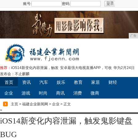
账号:
密码:
注册
广告
推荐：
iOS14新变化内容泄漏，触发
安卓最强大电视直播APP，可收
华为2月24日
发布会：不止麒麟
首页
资讯
汽车
娱乐
教育
家居
财经
企业
游戏
时尚
商讯
消费
微商
主页
>
福建企业新闻网
>
企业
> 正文
>
iOS14新变化内容泄漏，触发鬼影键盘
BUG