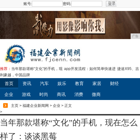
账号:
密码:
注册
广告
推荐：
当年那款堪称“文化”的手机，现
app开发流程：如何简单快速进
捷途X95、吉
利豪越，中国品牌
首页
资讯
汽车
娱乐
教育
家居
财经
企业
游戏
时尚
商讯
消费
微商
主页
>
福建企业新闻网
>
企业
> 正文
>
当年那款堪称“文化”的手机，现在怎么
样了：谈谈黑莓