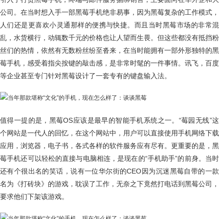
公司。在当时想入手一部黑莓手机绝非易事，因为黑莓复杂的工作模式，
人们还是更喜欢小灵通那样的便携与快捷。而且当时黑莓市场的非常混
乱，水货横行，动辄数千元的价格也让人望而生畏。但这些都没有抵挡粉
丝们的热情，依然有无数粉丝纷至沓来，在当时能拥有一部外形独特的黑
莓手机，感受着指尖按键的敲击感，是非常时髦的一件事情。讯飞，百度
等企业甚至专门针对黑莓设计了一套专有的键盘输入法。
值得一提的是，黑莓OS应该是最早的智能手机系统之一。“莓园无线”这
个网站是一代人的回忆，在这个网站中，用户可以直接使用手机网络下载
应用，浏览器，电子书，各式各样的软件服务应有尽有。更重要的是，黑
莓手机还可以轻松的直接与电脑相连，是现在的“手机助手”的前身。当时
还有个很出名的笑话，说有一位华尔街的CEO因为沉迷黑莓自带的一款
名为《打砖块》的游戏，耽误了工作，无奈之下竟然打电话到黑莓公司，
要求他们下架该游戏。