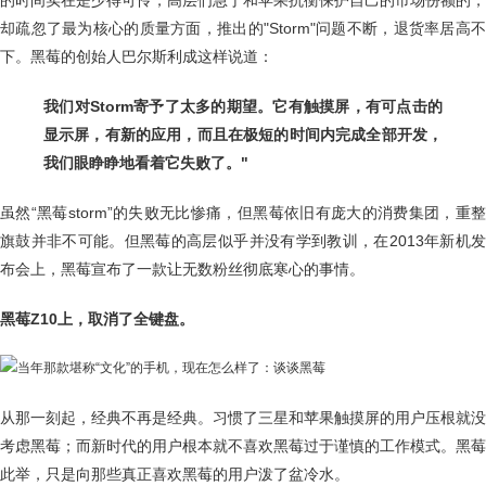
的时间实在是少得可怜，高层们急于和苹果抗衡保护自己的市场份额的，
却疏忽了最为核心的质量方面，推出的"Storm"问题不断，退货率居高不
下。黑莓的创始人巴尔斯利成这样说道：
我们对Storm寄予了太多的期望。它有触摸屏，有可点击的
显示屏，有新的应用，而且在极短的时间内完成全部开发，
我们眼睁睁地看着它失败了。"
虽然“黑莓storm”的失败无比惨痛，但黑莓依旧有庞大的消费集团，重整
旗鼓并非不可能。但黑莓的高层似乎并没有学到教训，在2013年新机发
布会上，黑莓宣布了一款让无数粉丝彻底寒心的事情。
黑莓Z10上，取消了全键盘。
从那一刻起，经典不再是经典。习惯了三星和苹果触摸屏的用户压根就没
考虑黑莓；而新时代的用户根本就不喜欢黑莓过于谨慎的工作模式。黑莓
此举，只是向那些真正喜欢黑莓的用户泼了盆冷水。