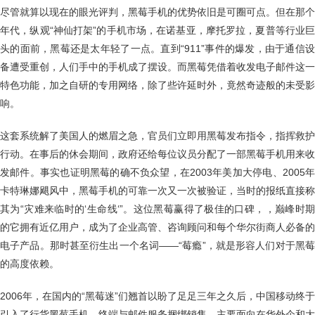
尽管就算以现在的眼光评判，黑莓手机的优势依旧是可圈可点。但在那个
年代，纵观“神仙打架”的手机市场，在诺基亚，摩托罗拉，夏普等行业巨
头的面前，黑莓还是太年轻了一点。直到“911”事件的爆发，由于通信设
备遭受重创，人们手中的手机成了摆设。而黑莓凭借着收发电子邮件这一
特色功能，加之自研的专用网络，除了些许延时外，竟然奇迹般的未受影
响。
这套系统解了美国人的燃眉之急，官员们立即用黑莓发布指令，指挥救护
行动。在事后的休会期间，政府还给每位议员分配了一部黑莓手机用来收
发邮件。事实也证明黑莓的确不负众望，在2003年美加大停电、2005年
卡特琳娜飓风中，黑莓手机的可靠一次又一次被验证，当时的报纸直接称
其为“灾难来临时的‘生命线‘”。这位黑莓赢得了极佳的口碑，，巅峰时期
的它拥有近亿用户，成为了企业高管、咨询顾问和每个华尔街商人必备的
电子产品。那时甚至衍生出一个名词——“莓瘾”，就是形容人们对于黑莓
的高度依赖。
2006年，在国内的“黑莓迷”们翘首以盼了足足三年之久后，中国移动终于
引入了行货黑莓手机，终端与邮件服务捆绑销售，主要面向在华外企和大