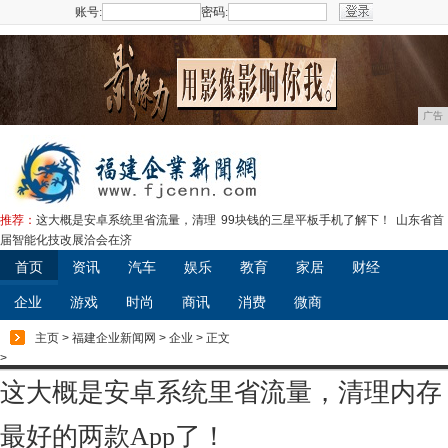
账号:
密码:
注册
广告
推荐：
这大概是安卓系统里省流量，清理
99块钱的三星平板手机了解下！
山东省首
届智能化技改展洽会在济
首页
资讯
汽车
娱乐
教育
家居
财经
企业
游戏
时尚
商讯
消费
微商
主页
>
福建企业新闻网
>
企业
> 正文
>
这大概是安卓系统里省流量，清理内存
最好的两款App了！