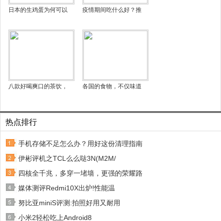
日本的生鸡蛋为何可以
疫情期间吃什么好？推
八款好喝爽口的茶饮，
各国的食物，不仅味道
热点排行
手机存储不足怎么办？用好这份清理指南
伊彬评机之TCL么么哒3N(M2M/
四核全千兆，多穿一堵墙，更强的荣耀路
媒体测评Redmi10X出炉!性能温
努比亚miniS评测:拍照好用又耐用
小米2轻松吃上Android8