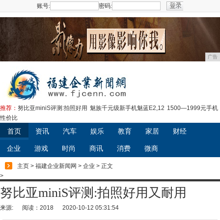
账号:
密码:
注册
广告
推荐：
努比亚miniS评测:拍照好用
魅族千元级新手机魅蓝E2,12
1500—1999元手机
性价比
首页
资讯
汽车
娱乐
教育
家居
财经
企业
游戏
时尚
商讯
消费
微商
主页
>
福建企业新闻网
>
企业
> 正文
>
努比亚miniS评测:拍照好用又耐用
来源:
阅读：2018
2020-10-12 05:31:54