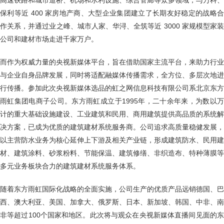
高速铁路和城市道桥、机场和水利设施、综合管廊等众多领域，与万科、
保利等近 400 家房地产商、大型企业集团建立了长期友好稳定的战略合
作关系，并通过业之峰、城市人家、华浔、全筑等近 3000 家规模型家装
公司和建材市场走进千家万户。
而作为权威力量的央视新媒体平台，旨在借助国家主流平台，来助力行业
与企业自身品牌发展，同时将适配融媒体传播需求，全方位、多层次地进
行传播。参加此次央视新媒体选品的虹之网信息科技有限公司系北京东方
雨虹集团电商子公司。东方雨虹成立于1995年，二十余年来，为数以万
计的重大基础设施建设、工业建筑和民用、商用建筑提供高品质的系统解
决方案，已成为优质的建筑建材系统服务商。公司追求高质量稳健发展，
以主营防水业务为核心延伸上下游及相关产业链，形成建筑防水、民用建
材、建筑涂料、砂浆粉料、节能保温、建筑修缮、非织造布、特种薄膜等
多元业务板块合力的建筑建材系统服务体系。
随着东方雨虹国际化战略的全面实施，公司生产的优质产品远销德国、巴
西、澳大利亚、美国、加拿大、俄罗斯、日本、新加坡、韩国、中非、南
非等超过100个国家和地区。此次将与观众在央视新媒体直播间见面的东