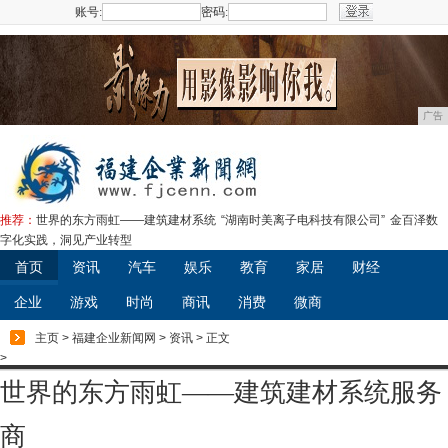
账号:
密码:
注册
广告
推荐：
世界的东方雨虹——建筑建材系统
“湖南时美离子电科技有限公司”
金百泽数
字化实践，洞见产业转型
首页
资讯
汽车
娱乐
教育
家居
财经
企业
游戏
时尚
商讯
消费
微商
主页
>
福建企业新闻网
>
资讯
> 正文
>
世界的东方雨虹——建筑建材系统服务
商