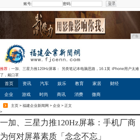
账号:
密码:
注册
广告
推荐：
一加、三星力推120Hz屏幕：
另类笔记本电脑思路，16.1英
iPhone用户太难
了，戴口罩
首页
资讯
汽车
娱乐
教育
家居
财经
企业
游戏
时尚
商讯
消费
微商
主页
>
福建企业新闻网
>
企业
> 正文
>
一加、三星力推120Hz屏幕：手机厂商
为何对屏幕素质「念念不忘」