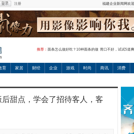
注册
福建企业新闻网欢迎
推荐：
面条怎么做好吃？10种面条的做
胃口不好，试试5道
教育
家居
财经
企业
游戏
时尚
商讯
消费
饭后甜点，学会了招待客人，客