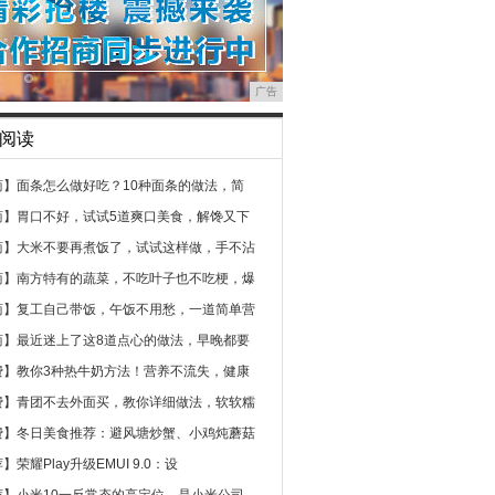
广告
阅读
商】
面条怎么做好吃？10种面条的做法，简
商】
胃口不好，试试5道爽口美食，解馋又下
商】
大米不要再煮饭了，试试这样做，手不沾
商】
南方特有的蔬菜，不吃叶子也不吃梗，爆
商】
复工自己带饭，午饭不用愁，一道简单营
商】
最近迷上了这8道点心的做法，早晚都要
费】
教你3种热牛奶方法！营养不流失，健康
费】
青团不去外面买，教你详细做法，软软糯
费】
冬日美食推荐：避风塘炒蟹、小鸡炖蘑菇
荐】
荣耀Play升级EMUI 9.0：设