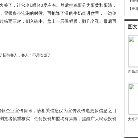
【推
火关了，让它冷却到40度左右。然后把鸡蛋分为蛋黄和蛋清，
【推
，冒很多小泡泡的时候。再把降了温的牛奶倒进盆里，一边倒
过筛两三次，倒入碗中。盖上一层保鲜膜，戳几个孔。最后再
图文
面条怎
转载企业宣传资讯，该相关信息仅为宣传及传递更多信息之目
浏览者慎重核实！任何投资加盟均有风险，提醒广大民众投资
大米