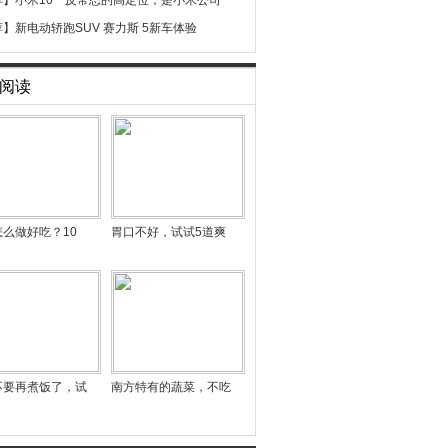
荐】
小米10一反常态的高定位，是小米公司
荐】
新电动轿跑SUV 赛力斯 5新车体验
阅读
么做好吃？10
胃口不好，试试5道爽
不要再煮饭了，试
南方特有的蔬菜，不吃