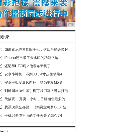
广告
阅读
业】
如果索尼也复刻旧手机，这四台能否唤起
经】
iPhone还自带了去水印的功能？这
业】
还记得HTC吗？他发布新机了....
业】
安卓小神机：不到30，4寸超像苹果4
业】
安卓平板发展风向标，华为平板M5 8
经】
到韩国旅游中国手机可以用吗？可以打电
业】
天猫双11开卖一小时，手机销售最多的
讯】
腾讯说我全都要！《精灵宝可梦GO》疑
经】
手机记事簿里面的文件丢失了怎么办!