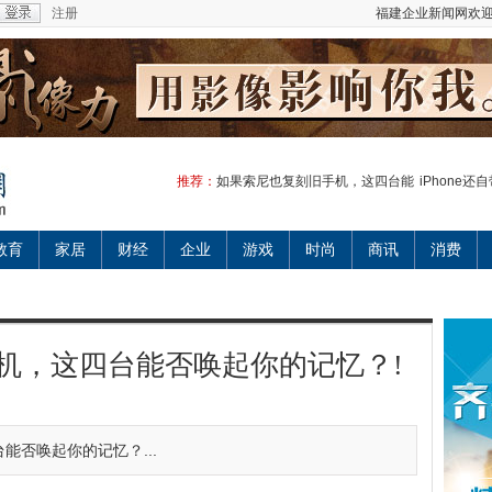
注册
福建企业新闻网欢迎
推荐：
如果索尼也复刻旧手机，这四台能
iPhone
教育
家居
财经
企业
游戏
时尚
商讯
消费
机，这四台能否唤起你的记忆？!
能否唤起你的记忆？...