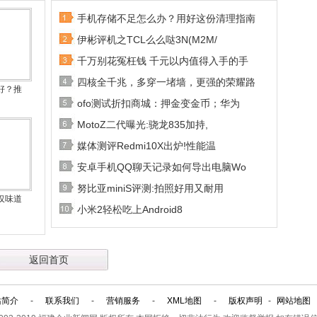
手机存储不足怎么办？用好这份清理指南
伊彬评机之TCL么么哒3N(M2M/
千万别花冤枉钱 千元以内值得入手的手
四核全千兆，多穿一堵墙，更强的荣耀路
好？推
ofo测试折扣商城：押金变金币；华为
MotoZ二代曝光:骁龙835加持,
媒体测评Redmi10X出炉!性能温
安卓手机QQ聊天记录如何导出电脑Wo
努比亚miniS评测:拍照好用又耐用
仅味道
小米2轻松吃上Android8
返回首页
站简介
-
联系我们
-
营销服务
-
XML地图
-
版权声明
-
网站地图