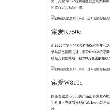
为，其配有PSP游戏键盘就是最大卖点
怀族肯定会充值一波。
索爱K750c
而2005年发售的索爱K750c尽管
节与颜色搭配之外，索爱K750c后背
模组其实仅藏着一颗200万像素的相机
索爱W810c
跟随着索爱K750c的产品正是索爱W
手机身上充满着索尼的Walkman音
感。