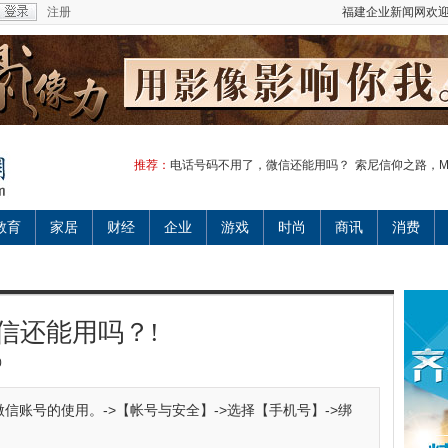
注册
福建企业新闻网欢迎
推荐：
电话号码不用了，微信还能用吗？
索尼信仰之路，MD
教育
家居
财经
企业
游戏
时尚
商讯
消费
信还能用吗？!
0
信账号的使用。->【帐号与安全】->选择【手机号】->绑