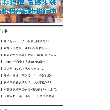
广告
阅读
业】
电话号码不用了，微信还能用吗？!
讯】
索尼信仰之路，MDR-Z7高解析镀铝
业】
如果索尼也复刻旧手机，这四台能否唤起
经】
iPhone还自带了去水印的功能？这
业】
还记得HTC吗？他发布新机了....
业】
安卓小神机：不到30，4寸超像苹果4
业】
安卓平板发展风向标，华为平板M5 8
经】
到韩国旅游中国手机可以用吗？可以打电
业】
天猫双11开卖一小时，手机销售最多的