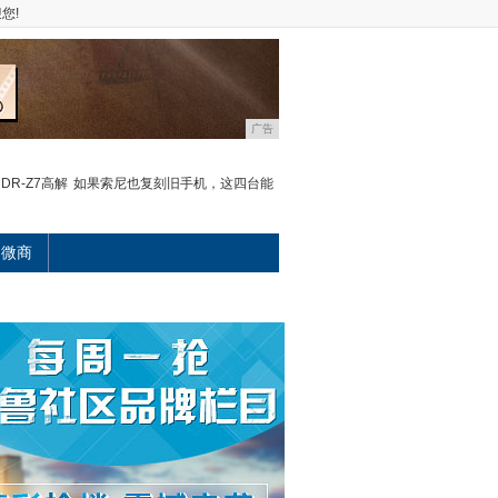
您!
广告
R-Z7高解
如果索尼也复刻旧手机，这四台能
微商