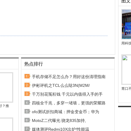
图文
用科
热点排行
手机存储不足怎么办？用好这份清理指南
伊彬评机之TCL么么哒3N(M2M/
胃口
千万别花冤枉钱 千元以内值得入手的手
四核全千兆，多穿一堵墙，更强的荣耀路
好？推
ofo测试折扣商城：押金变金币；华为
MotoZ二代曝光:骁龙835加持,
媒体测评Redmi10X出炉!性能温