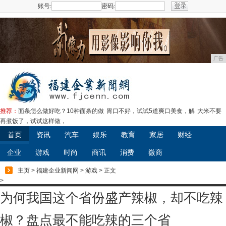
账号:
密码:
注册
广告
推荐：
面条怎么做好吃？10种面条的做
胃口不好，试试5道爽口美食，解
大米不要
再煮饭了，试试这样做，
首页
资讯
汽车
娱乐
教育
家居
财经
企业
游戏
时尚
商讯
消费
微商
主页
>
福建企业新闻网
>
游戏
> 正文
>
为何我国这个省份盛产辣椒，却不吃辣
椒？盘点最不能吃辣的三个省