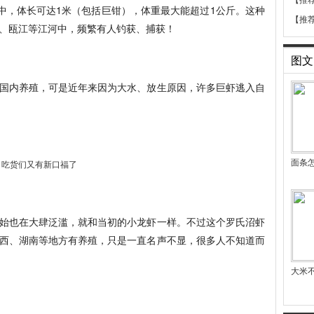
【推
地中，体长可达1米（包括巨钳），体重最大能超过1公斤。这种
【推
、瓯江等江河中，频繁有人钓获、捕获！
图文
国内养殖，可是近年来因为大水、放生原因，许多巨虾逃入自
面条怎
始也在大肆泛滥，就和当初的小龙虾一样。不过这个罗氏沼虾
西、湖南等地方有养殖，只是一直名声不显，很多人不知道而
大米