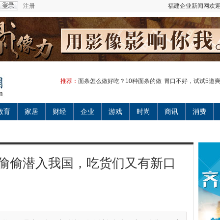
注册
福建企业新闻网欢迎
推荐：
面条怎么做好吃？10种面条的做
胃口不好，试试5道
教育
家居
财经
企业
游戏
时尚
商讯
消费
偷偷潜入我国，吃货们又有新口