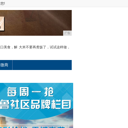
您!
广告
爽口美食，解
大米不要再煮饭了，试试这样做，
微商