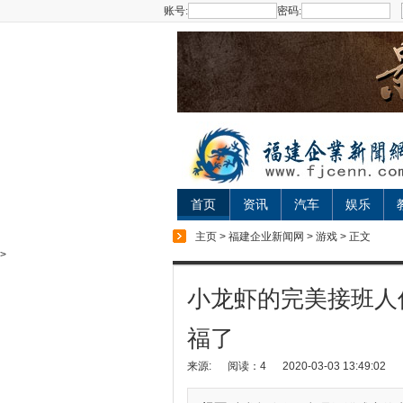
账号:
密码:
首页
资讯
汽车
娱乐
主页
>
福建企业新闻网
>
游戏
> 正文
>
小龙虾的完美接班人
福了
来源:
阅读：4
2020-03-03 13:49:02