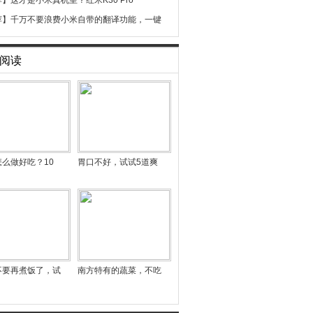
荐】
这才是小米真机皇？红米K30 Pro
荐】
千万不要浪费小米自带的翻译功能，一键
阅读
么做好吃？10
胃口不好，试试5道爽
不要再煮饭了，试
南方特有的蔬菜，不吃